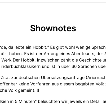
Shownotes
Erde, da lebte ein Hobbit.“ Es gibt wohl wenige Spra
hört haben. Es ist der Anfang eines Abenteuers, der 
s Werk Der Hobbit. Inzwischen zählt die Geschichte u
Kinderbuchklassikern und ist in über 60 Sprachen üb
das Zitat zur deutschen Übersetzungsanfrage (Ariernac
, offenbar keine Vorfahren aus diesem begabten Volk
che Volk gemeint. ‼️
lkien in 5 Minuten" beleuchten wir jeweils ein Detail