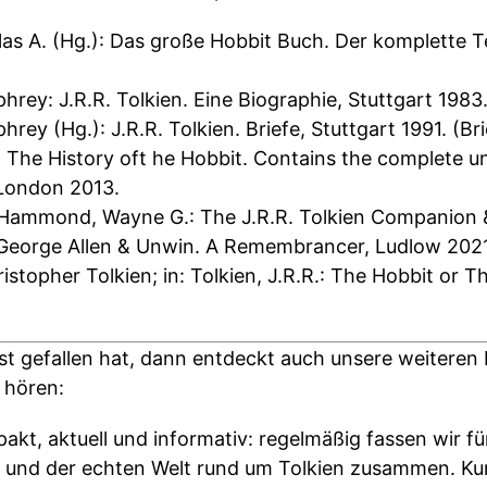
las A. (Hg.): Das große Hobbit Buch. Der komplette
hrey: J.R.R. Tolkien. Eine Biographie, Stuttgart 1983
rey (Hg.): J.R.R. Tolkien. Briefe, Stuttgart 1991. (Bri
D.: The History oft he Hobbit. Contains the complete 
 London 2013.
na; Hammond, Wayne G.: The J.R.R. Tolkien Companion
 George Allen & Unwin. A Remembrancer, Ludlow 2021
istopher Tolkien; in: Tolkien, J.R.R.: The Hobbit or 
t gefallen hat, dann entdeckt auch unsere weiteren F
u hören:
kt, aktuell und informativ: regelmäßig fassen wir fü
e und der echten Welt rund um Tolkien zusammen. Kur